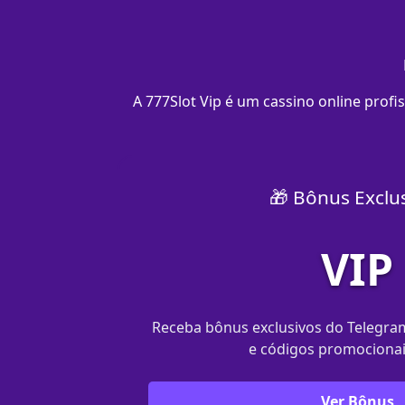
A 777Slot Vip é um cassino online profis
🎁 Bônus Exclu
VIP
Receba bônus exclusivos do Telegra
e códigos promocionai
Ver Bônus