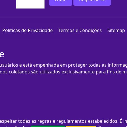
Políticas de Privacidade
Termos e Condições
Sitemap
de
us usuários e está empenhada em proteger todas as informa
os coletados são utilizados exclusivamente para fins de m
speitar todas as regras e regulamentos estabelecidos. É i