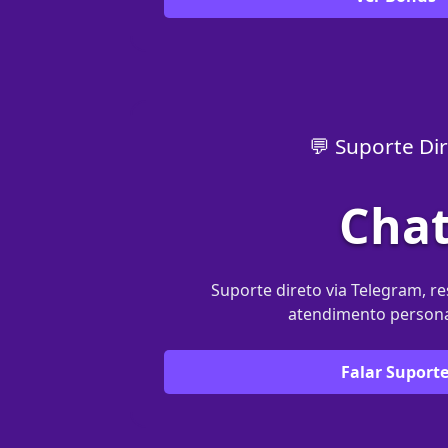
💬 Suporte Di
Cha
Suporte direto via Telegram, r
atendimento persona
Falar Suport