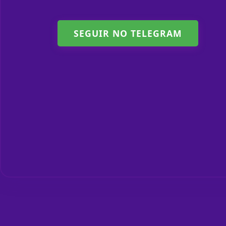
SEGUIR NO TELEGRAM