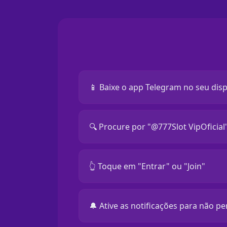
📱 Baixe o app Telegram no seu disp
🔍 Procure por "@777Slot VipOficial
👆 Toque em "Entrar" ou "Join"
🔔 Ative as notificações para não p