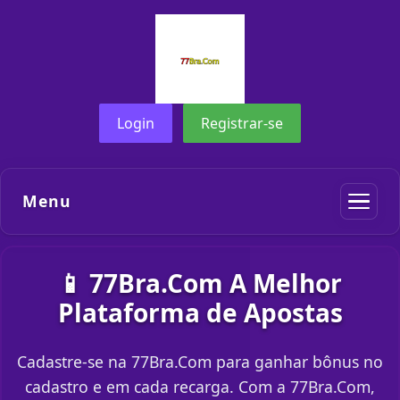
Login
Registrar-se
Menu
📱 77Bra.Com A Melhor
Plataforma de Apostas
Cadastre-se na 77Bra.Com para ganhar bônus no
cadastro e em cada recarga. Com a 77Bra.Com,