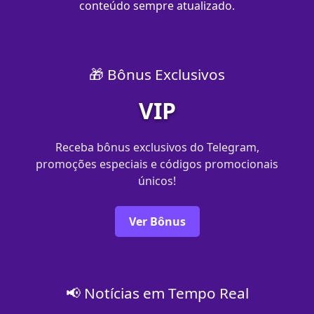
conteúdo sempre atualizado.
🎁 Bônus Exclusivos
VIP
Receba bônus exclusivos do Telegram,
promoções especiais e códigos promocionais
únicos!
Ver Bônus
📢 Notícias em Tempo Real