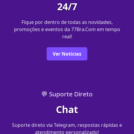
24/7
Fique por dentro de todas as novidades,
promoções e eventos da 77Bra.Com em tempo
real!
Ver Notícias
💬 Suporte Direto
Chat
Suporte direto via Telegram, respostas rápidas e
atendimento personalizado!