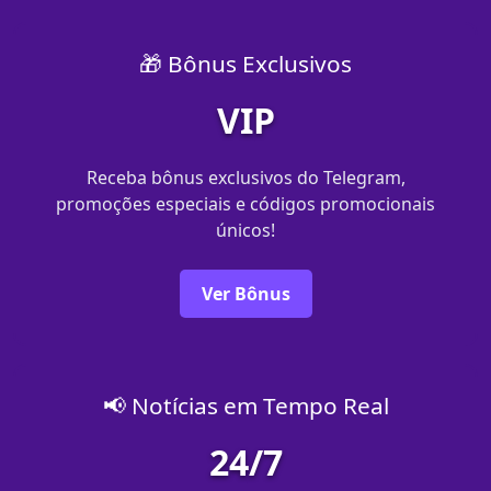
🎁 Bônus Exclusivos
VIP
Receba bônus exclusivos do Telegram,
promoções especiais e códigos promocionais
únicos!
Ver Bônus
📢 Notícias em Tempo Real
24/7