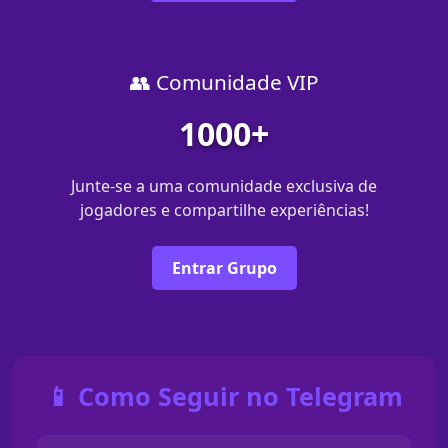
👥 Comunidade VIP
1000+
Junte-se a uma comunidade exclusiva de
jogadores e compartilhe experiências!
Entrar Grupo
📱 Como Seguir no Telegram