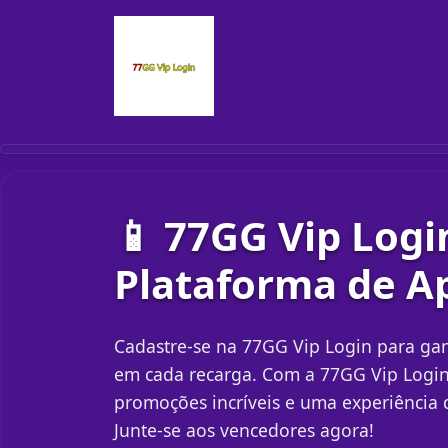
📱 77GG Vip Logi
Plataforma de A
Cadastre-se na 77GG Vip Login para ga
em cada recarga. Com a 77GG Vip Login
promoções incríveis e uma experiência d
Junte-se aos vencedores agora!