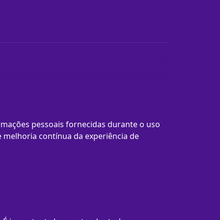
ormações pessoais fornecidas durante o uso
e melhoria contínua da experiência de