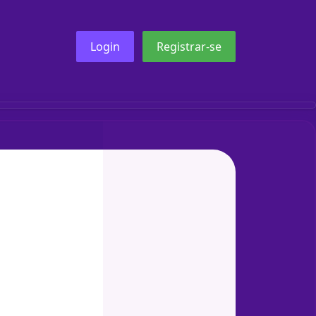
Login
Registrar-se