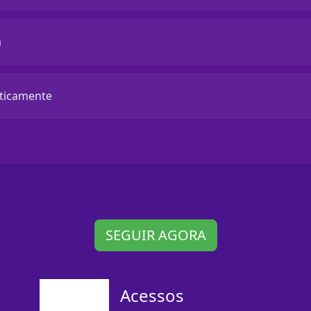
a
aticamente
SEGUIR AGORA
Acessos