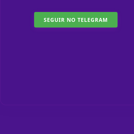
SEGUIR NO TELEGRAM