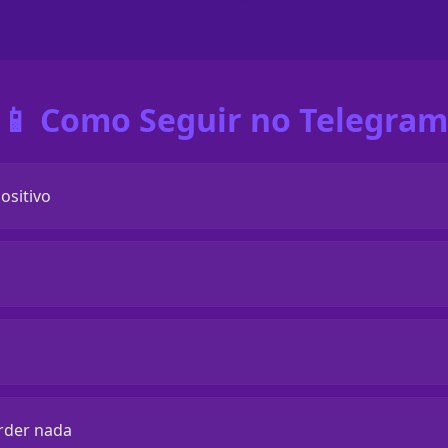
📱 Como Seguir no Telegram
ositivo
erder nada