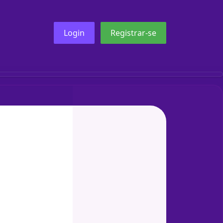
Login
Registrar-se