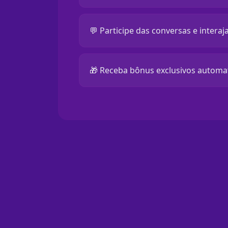
💬 Participe das conversas e interaj
🎁 Receba bônus exclusivos autom