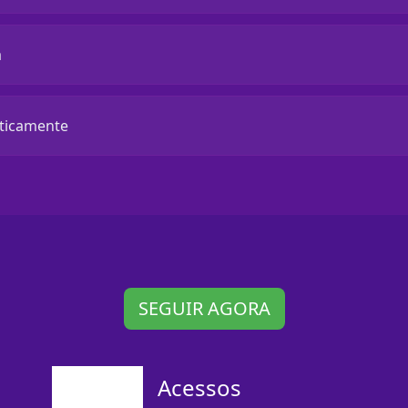
a
aticamente
SEGUIR AGORA
Acessos