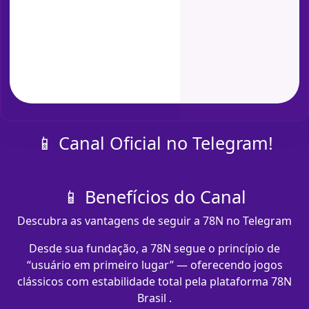
📱 Canal Oficial no Telegram!
📱 Benefícios do Canal
Descubra as vantagens de seguir a 78N no Telegram
Desde sua fundação, a 78N segue o princípio de
“usuário em primeiro lugar” — oferecendo jogos
clássicos com estabilidade total pela plataforma 78N
Brasil .