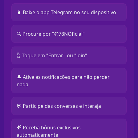
📱 Baixe o app Telegram no seu dispositivo
🔍 Procure por "@78NOficial"
👆 Toque em "Entrar" ou "Join"
🔔 Ative as notificações para não perder
nada
💬 Participe das conversas e interaja
🎁 Receba bônus exclusivos
automaticamente