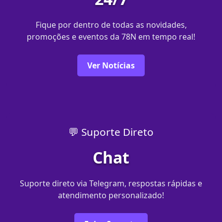
Fique por dentro de todas as novidades,
promoções e eventos da 78N em tempo real!
Ver Notícias
💬 Suporte Direto
Chat
Suporte direto via Telegram, respostas rápidas e
atendimento personalizado!