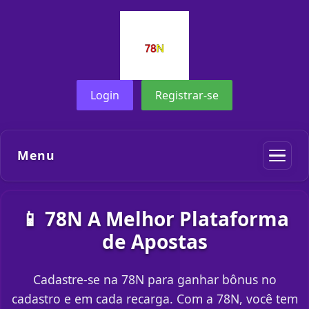
Login
Registrar-se
Menu
📱 78N A Melhor Plataforma
de Apostas
Cadastre-se na 78N para ganhar bônus no
cadastro e em cada recarga. Com a 78N, você tem