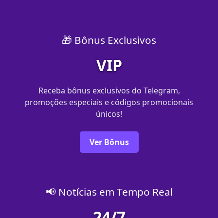
🎁 Bônus Exclusivos
VIP
Receba bônus exclusivos do Telegram,
promoções especiais e códigos promocionais
únicos!
Ver Bônus
📢 Notícias em Tempo Real
24/7