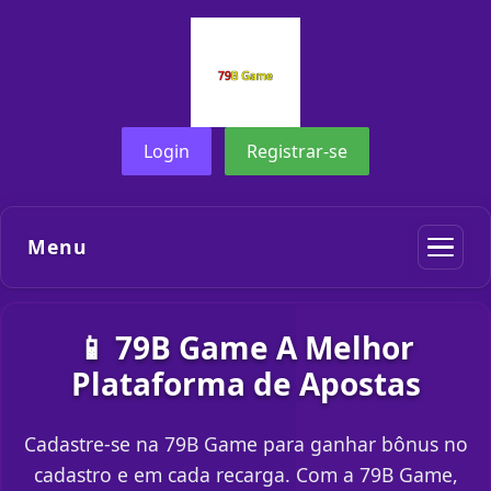
Login
Registrar-se
Menu
📱 79B Game A Melhor
Plataforma de Apostas
Cadastre-se na 79B Game para ganhar bônus no
cadastro e em cada recarga. Com a 79B Game,