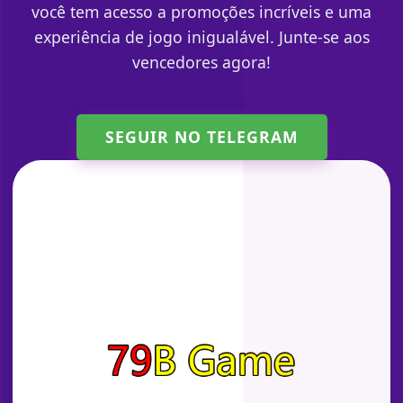
você tem acesso a promoções incríveis e uma
experiência de jogo inigualável. Junte-se aos
vencedores agora!
SEGUIR NO TELEGRAM