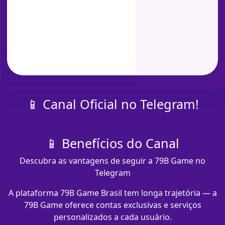
📱 Canal Oficial no Telegram!
📱 Benefícios do Canal
Descubra as vantagens de seguir a 79B Game no
Telegram
A plataforma 79B Game Brasil tem longa trajetória — a
79B Game oferece contas exclusivas e serviços
personalizados a cada usuário.