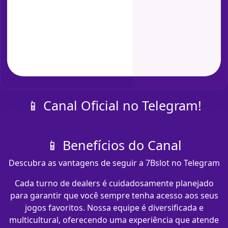
📱 Canal Oficial no Telegram!
📱 Benefícios do Canal
Descubra as vantagens de seguir a 7Bslot no Telegram
Cada turno de dealers é cuidadosamente planejado
para garantir que você sempre tenha acesso aos seus
jogos favoritos. Nossa equipe é diversificada e
multicultural, oferecendo uma experiência que atende