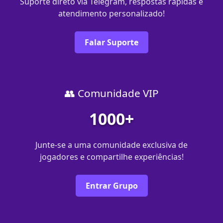
Suporte direto via Telegram, respostas rápidas e
atendimento personalizado!
Falar Suporte
👥 Comunidade VIP
1000+
Junte-se a uma comunidade exclusiva de
jogadores e compartilhe experiências!
Entrar Grupo