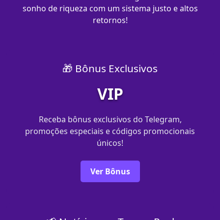
sonho de riqueza com um sistema justo e altos
retornos!
🎁 Bônus Exclusivos
VIP
Receba bônus exclusivos do Telegram,
promoções especiais e códigos promocionais
únicos!
Ver Bônus