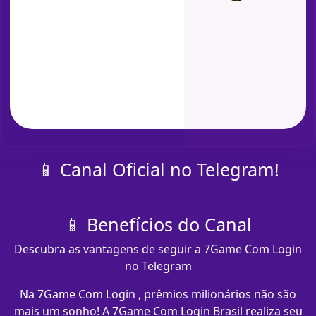
📱 Canal Oficial no Telegram!
📱 Benefícios do Canal
Descubra as vantagens de seguir a 7Game Com Login
no Telegram
Na 7Game Com Login , prêmios milionários não são
mais um sonho! A 7Game Com Login Brasil realiza seu