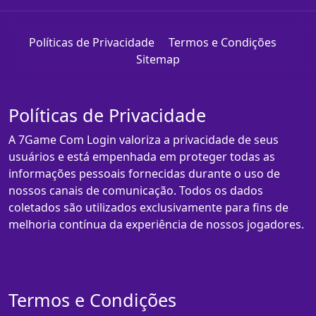
Políticas de Privacidade
Termos e Condições
Sitemap
Políticas de Privacidade
A 7Game Com Login valoriza a privacidade de seus
usuários e está empenhada em proteger todas as
informações pessoais fornecidas durante o uso de
nossos canais de comunicação. Todos os dados
coletados são utilizados exclusivamente para fins de
melhoria contínua da experiência de nossos jogadores.
Termos e Condições