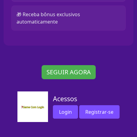
🎁 Receba bônus exclusivos
automaticamente
SEGUIR AGORA
Acessos
Login
Registrar-se