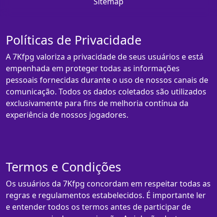
Sitemap
Políticas de Privacidade
A 7Kfpg valoriza a privacidade de seus usuários e está
empenhada em proteger todas as informações
pessoais fornecidas durante o uso de nossos canais de
comunicação. Todos os dados coletados são utilizados
exclusivamente para fins de melhoria contínua da
experiência de nossos jogadores.
Termos e Condições
Os usuários da 7Kfpg concordam em respeitar todas as
regras e regulamentos estabelecidos. É importante ler
e entender todos os termos antes de participar de