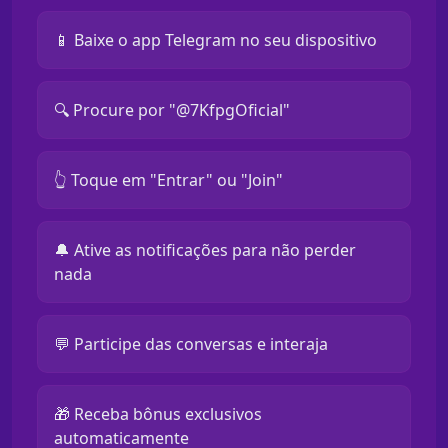
📱 Baixe o app Telegram no seu dispositivo
🔍 Procure por "@7KfpgOficial"
👆 Toque em "Entrar" ou "Join"
🔔 Ative as notificações para não perder
nada
💬 Participe das conversas e interaja
🎁 Receba bônus exclusivos
automaticamente