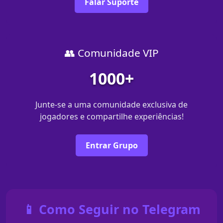
Falar Suporte
👥 Comunidade VIP
1000+
Junte-se a uma comunidade exclusiva de
jogadores e compartilhe experiências!
Entrar Grupo
📱 Como Seguir no Telegram