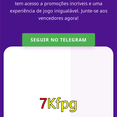
tem acesso a promoções incríveis e uma
experiência de jogo inigualável. Junte-se aos
vencedores agora!
SEGUIR NO TELEGRAM