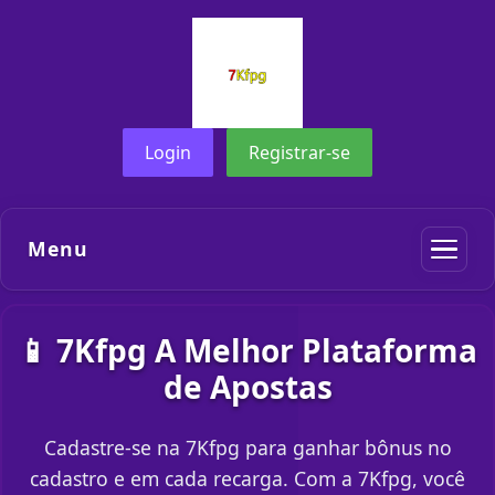
Login
Registrar-se
Menu
📱 7Kfpg A Melhor Plataforma
de Apostas
Cadastre-se na 7Kfpg para ganhar bônus no
cadastro e em cada recarga. Com a 7Kfpg, você