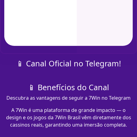
📱 Canal Oficial no Telegram!
📱 Benefícios do Canal
Descubra as vantagens de seguir a 7Win no Telegram
A 7Win é uma plataforma de grande impacto — o
design e os jogos da 7Win Brasil vêm diretamente dos
cassinos reais, garantindo uma imersão completa.