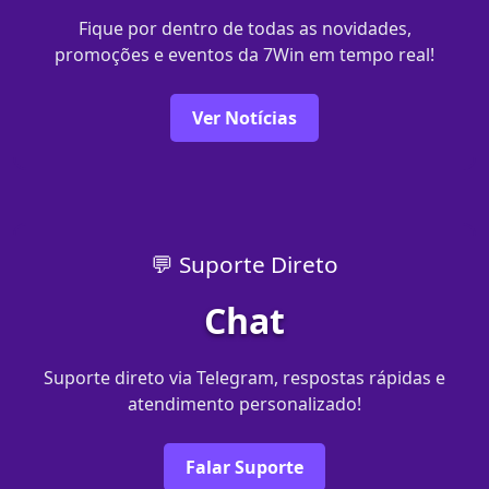
Fique por dentro de todas as novidades,
promoções e eventos da 7Win em tempo real!
Ver Notícias
💬 Suporte Direto
Chat
Suporte direto via Telegram, respostas rápidas e
atendimento personalizado!
Falar Suporte