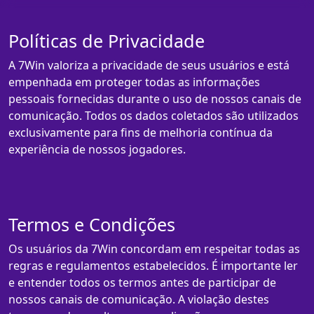
Políticas de Privacidade
A 7Win valoriza a privacidade de seus usuários e está
empenhada em proteger todas as informações
pessoais fornecidas durante o uso de nossos canais de
comunicação. Todos os dados coletados são utilizados
exclusivamente para fins de melhoria contínua da
experiência de nossos jogadores.
Termos e Condições
Os usuários da 7Win concordam em respeitar todas as
regras e regulamentos estabelecidos. É importante ler
e entender todos os termos antes de participar de
nossos canais de comunicação. A violação destes