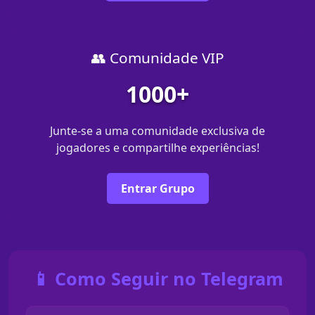
👥 Comunidade VIP
1000+
Junte-se a uma comunidade exclusiva de
jogadores e compartilhe experiências!
Entrar Grupo
📱 Como Seguir no Telegram