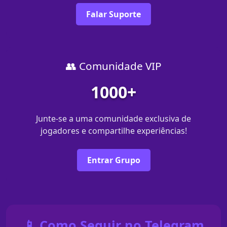
Falar Suporte
👥 Comunidade VIP
1000+
Junte-se a uma comunidade exclusiva de
jogadores e compartilhe experiências!
Entrar Grupo
📱 Como Seguir no Telegram