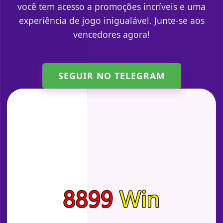
você tem acesso a promoções incríveis e uma
experiência de jogo inigualável. Junte-se aos
vencedores agora!
SEGUIR NO TELEGRAM