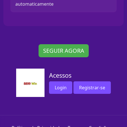
automaticamente
SEGUIR AGORA
Acessos
Login
Registrar-se