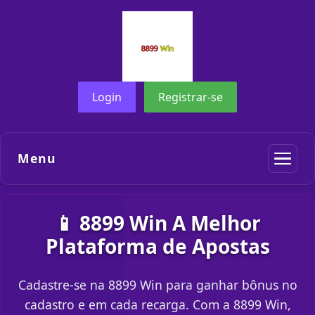
Login
Registrar-se
Menu
📱 8899 Win A Melhor
Plataforma de Apostas
Cadastre-se na 8899 Win para ganhar bônus no
cadastro e em cada recarga. Com a 8899 Win,