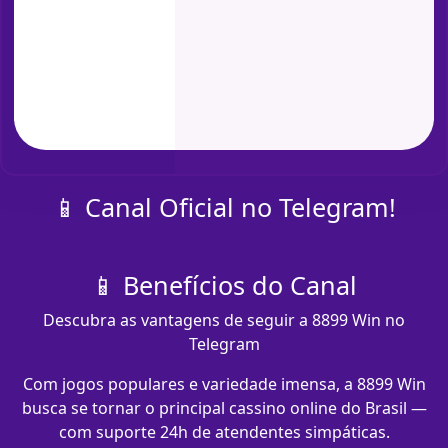
📱 Canal Oficial no Telegram!
📱 Benefícios do Canal
Descubra as vantagens de seguir a 8899 Win no
Telegram
Com jogos populares e variedade imensa, a 8899 Win
busca se tornar o principal cassino online do Brasil —
com suporte 24h de atendentes simpáticas.