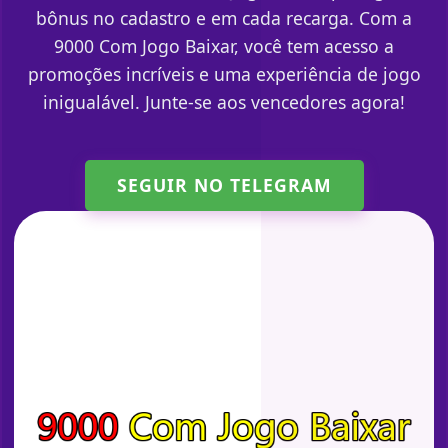
bônus no cadastro e em cada recarga. Com a
9000 Com Jogo Baixar, você tem acesso a
promoções incríveis e uma experiência de jogo
inigualável. Junte-se aos vencedores agora!
SEGUIR NO TELEGRAM