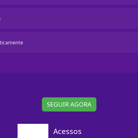
a
aticamente
SEGUIR AGORA
Acessos