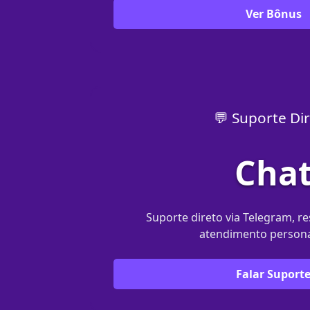
Ver Bônus
💬 Suporte Di
Cha
Suporte direto via Telegram, r
atendimento persona
Falar Suport