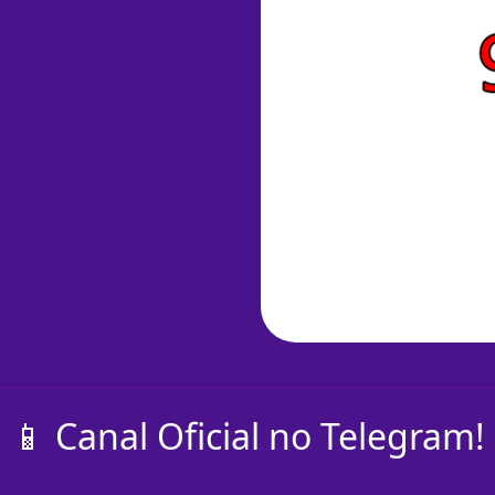
📱 Canal Oficial no Telegram!