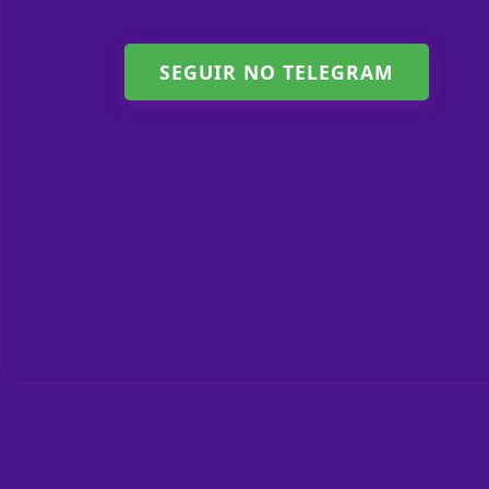
SEGUIR NO TELEGRAM