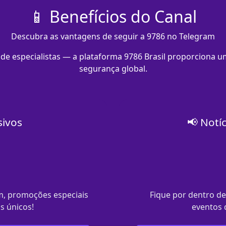
📱 Benefícios do Canal
Descubra as vantagens de seguir a 9786 no Telegram
de especialistas — a plataforma 9786 Brasil proporciona um
segurança global.
sivos
📢 Notí
m, promoções especiais
Fique por dentro d
s únicos!
eventos 