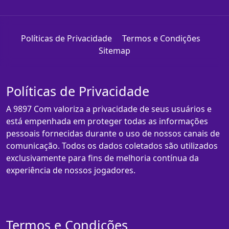
Políticas de Privacidade
Termos e Condições
Sitemap
Políticas de Privacidade
A 9897 Com valoriza a privacidade de seus usuários e
está empenhada em proteger todas as informações
pessoais fornecidas durante o uso de nossos canais de
comunicação. Todos os dados coletados são utilizados
exclusivamente para fins de melhoria contínua da
experiência de nossos jogadores.
Termos e Condições